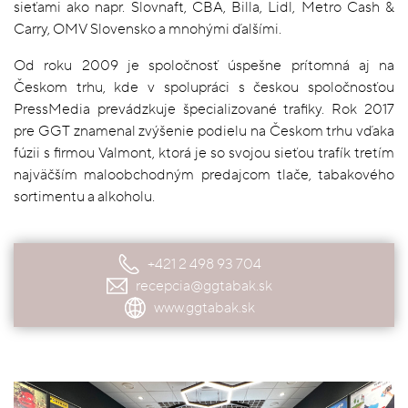
sieťami ako napr. Slovnaft, CBA, Billa, Lidl, Metro Cash &
Carry, OMV Slovensko a mnohými ďalšími.
Od roku 2009 je spoločnosť úspešne prítomná aj na
Českom trhu, kde v spolupráci s českou spoločnosťou
PressMedia prevádzkuje špecializované trafiky. Rok 2017
pre GGT znamenal zvýšenie podielu na Českom trhu vďaka
fúzii s firmou Valmont, ktorá je so svojou sieťou trafík tretím
najväčším maloobchodným predajcom tlače, tabakového
sortimentu a alkoholu.
+421 2 498 93 704
recepcia@ggtabak.sk
www.ggtabak.sk