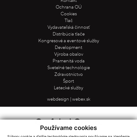
Ochrana OÚ
Cookies
Tlač
Vydavateľská činnosť
Distribúcia tlače
Kongresové a eventové služby
Development
Výroba obalov
Pramenitá voda
Svetelné technológie
Zdravotníctvo
Šport
Letecké služby
webdesign
|
webex.sk
Grafobal Group:
Používame cookies
←
→
Súbory cookie a ďalšie technológie sledovania používame na zlepšenie