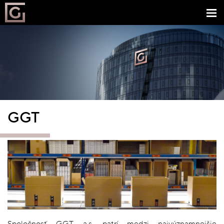
GGT
Spoločnosť GGT, a.s. patrí medzi najvýznamnejšie