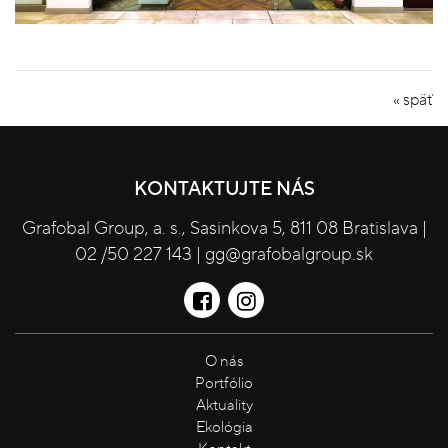
« späť
KONTAKTUJTE NÁS
Grafobal Group, a. s., Sasinkova 5, 811 08 Bratislava |
02 /50 227 143
|
gg@grafobalgroup.sk
O nás
Portfólio
Aktuality
Ekológia
Kontakt