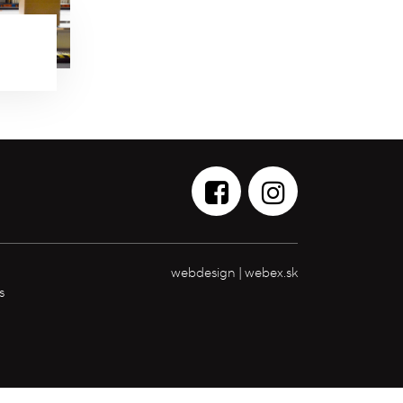
webdesign
|
webex.sk
s