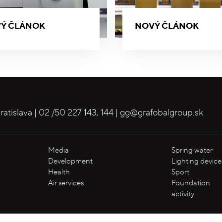
Ý ČLÁNOK
NOVÝ ČLÁNOK
ratislava |
02 /50 227 143
,
144
|
gg@grafobalgroup.sk
Media
Spring water
Development
Lighting device
Health
Sport
Air services
Foundation
activity