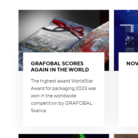
GRAFOBAL SCORES
NOV
AGAIN IN THE WORLD
The highest award WorldStar
Award for packaging 2023 was
won in the worldwide
competition by GRAFOBAL
Skalica.