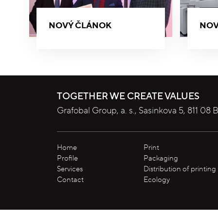
NOVÝ ČLÁNOK
NOV
TOGETHER WE CREATE VALUES
Grafobal Group, a. s., Sasinkova 5, 811 08 B
Home
Print
Profile
Packaging
Services
Distribution of printing
Contact
Ecology